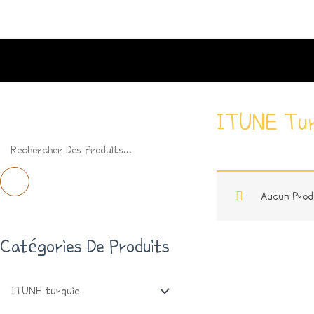
Aller
Au
Contenu
ITUNE Tur
R
E
C
Aucun Prod
H
Catégories De Produits
E
R
C