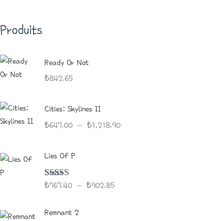
H
E
Produits
D
E
Ready Or Not
P
₺
842.65
R
P
Cities: Skylines II
O
L
₺
647.00
–
₺
1,218.90
D
A
G
U
P
Lies Of P
E
L
I
D
A
T
E
Note
5.00
₺
767.40
–
₺
902.85
G
Sur 5
P
S
E
P
R
Remnant 2
D
L