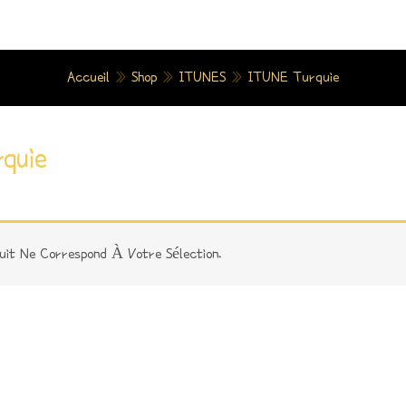
Accueil
»
Shop
»
ITUNES
»
ITUNE Turquie
quie
uit Ne Correspond À Votre Sélection.