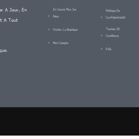
er A Jour, En
En Savoir Plus Sur
Politique De
Nous
Confidentialité
Et A Tout
Termes Et
Visiter La Boutique
Conditions
Mon Compte
FAQ
que.