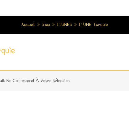
Accueil
»
Shop
»
ITUNES
»
ITUNE Turquie
quie
uit Ne Correspond À Votre Sélection.