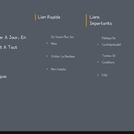
Lien Rapide
Liens
Importants
er A Jour, En
En Savoir Plus Sur
Politique De
Nous
Confidentialité
Et A Tout
Termes Et
Visiter La Boutique
Conditions
Mon Compte
FAQ
que.