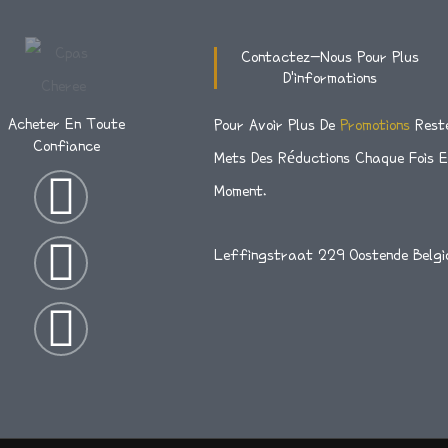
3
P
4
C
8
:
R
.
H
.
Contactez-Nous Pour Plus
C
I
2
F
D'informations
6
H
X
3
6
0
F
Acheter En Toute
Pour Avoir Plus De
Promotions
Rest
2
À
6
Confiance
:
.
Mets Des Réductions Chaque Fois 
C
6
I
T
F
C
3
H
Moment.
.
H
9
F
5
N
W
A
F
5
4
Leffingstraat 229 Oostende Belgi
6
0
S
I
C
À
8
.
C
.
T
T
E
8
H
6
5
F
3
A
T
B
9
À
3
C
G
E
O
.
H