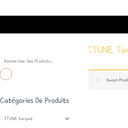
Aller
Au
Contenu
ITUNE Tur
R
E
C
Aucun Prod
H
Catégories De Produits
E
R
C