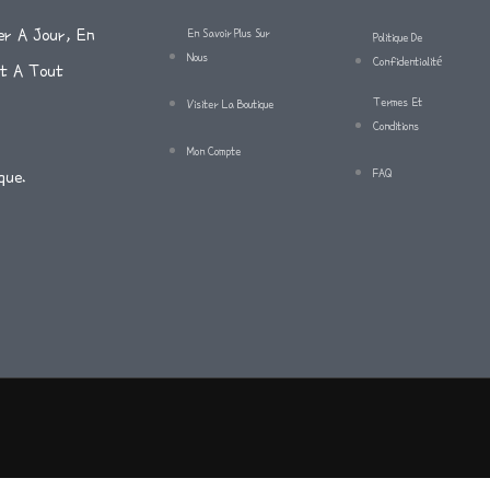
er A Jour, En
En Savoir Plus Sur
Politique De
Nous
Confidentialité
Et A Tout
Termes Et
Visiter La Boutique
Conditions
Mon Compte
FAQ
que.