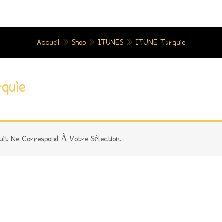
Accueil
»
Shop
»
ITUNES
»
ITUNE Turquie
quie
uit Ne Correspond À Votre Sélection.