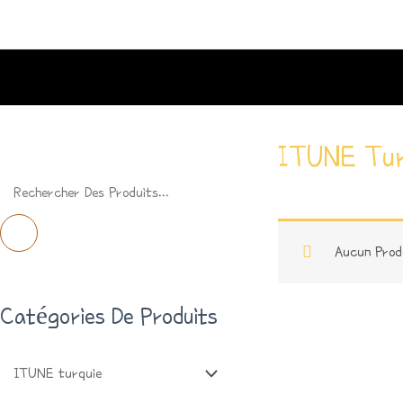
Aller
Au
Contenu
ITUNE Tur
R
E
C
Aucun Prod
H
Catégories De Produits
E
R
C