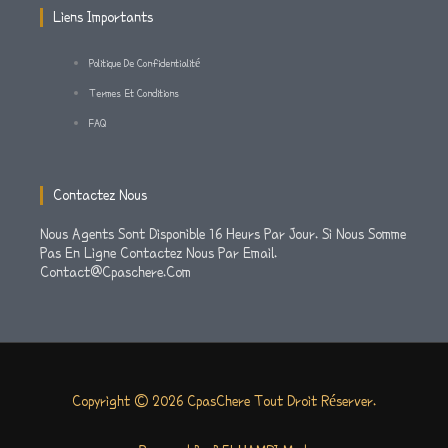
M
-
Liens Importants
9
8
F
Politique De Confidentialité
Termes Et Conditions
FAQ
Contactez Nous
Nous Agents Sont Disponible 16 Heurs Par Jour. Si Nous Somme
Pas En Ligne Contactez Nous Par Email.
Contact@cpaschere.com
Copyright © 2026 CpasChere Tout Droit Réserver.