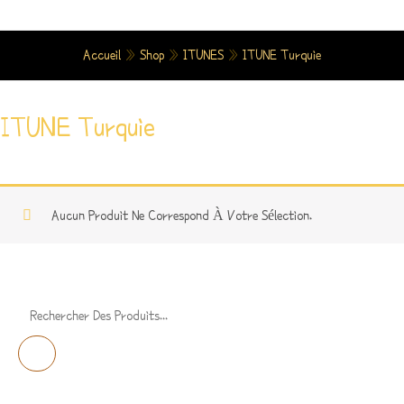
Aller
Au
Accueil
»
Shop
»
ITUNES
»
ITUNE Turquie
Contenu
ITUNE Turquie
Aucun Produit Ne Correspond À Votre Sélection.
R
E
C
H