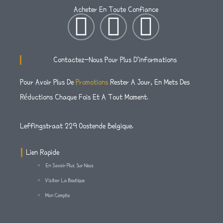
À
I
6
1
Acheter En Toute Confiance
R
R
X
.
5
$
I
T
F
$
4
.
4
3
:
5
9
0
N
W
A
8
R
À
1
7
Contactez-Nous Pour Plus D'informations
2
$
R
.
S
I
C
.
4
$
5
Pour Avoir Plus De
Promotions
Rester A Jour, En Mets Des
1
2
3
5
Réductions Chaque Fois Et A Tout Moment.
4
T
T
E
0
1
À
.
1
R
A
T
B
3
.
Leffingstraat 229 Oostende Belgique.
$
6
4
5
G
E
O
À
3
Lien Rapide
7
R
2
En Savoir Plus Sur Nous
R
R
O
$
.
Visiter La Boutique
5
5
Mon Compte
8
A
K
4
5
.