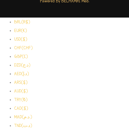
Pawered By BELHAMRI Med.
BRL(R$)
EUR(€)
USD($)
CHF(CHF)
GBP(£)
DZD(د.ج)
AED(د.إ)
ARS($)
AUD($)
TRY(₺)
CAD($)
MAD(د.م.)
TND(د.ت)