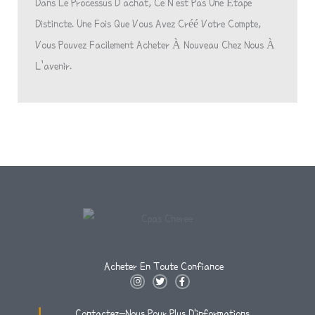
Dans Le Processus D’achat, Ce N’est Pas Une Étape
Distincte. Une Fois Que Vous Avez Créé Votre Compte,
Vous Pouvez Facilement Acheter À Nouveau Chez Nous À
L’avenir.
Acheter En Toute Confiance
I
T
F
N
W
A
S
I
C
T
T
E
Contactez-Nous Pour Plus D'informations