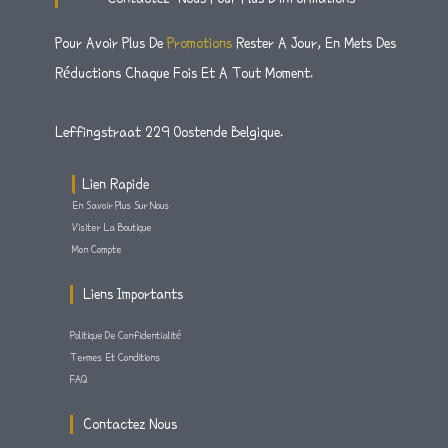
A
T
B
G
E
O
R
R
O
Pour Avoir Plus De
Promotions
Rester A Jour, En Mets Des
A
K
M
-
Réductions Chaque Fois Et A Tout Moment.
F
Leffingstraat 229 Oostende Belgique.
Lien Rapide
En Savoir Plus Sur Nous
Visiter La Boutique
Mon Compte
Liens Importants
Politique De Confidentialité
Termes Et Conditions
FAQ
Contactez Nous